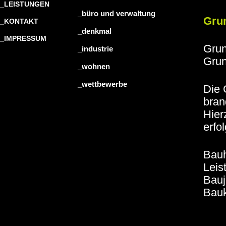
_LEISTUNGEN
_büro und verwaltung
Gru
_KONTAKT
_denkmal
_IMPRESSUM
Grun
_industrie
Grun
_wohnen
_wettbewerbe
Die 
bran
Hier
erfo
Bauh
Leis
Bauj
Bauk