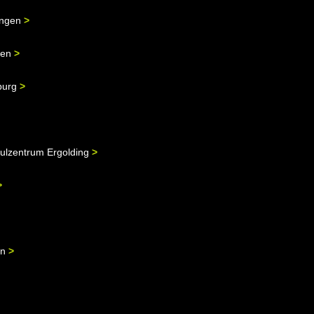
lingen
>
gen
>
mburg
>
ulzentrum Ergolding
>
>
en
>