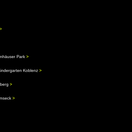
>
rnhäuser Park
>
indergarten Koblenz
>
hberg
>
emseck
>