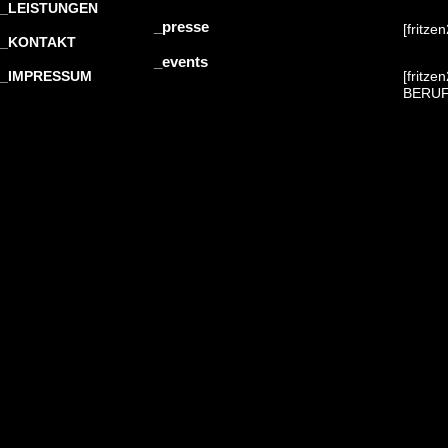
_LEISTUNGEN
_presse
[fritz
_KONTAKT
_events
_IMPRESSUM
[fritz
BERU