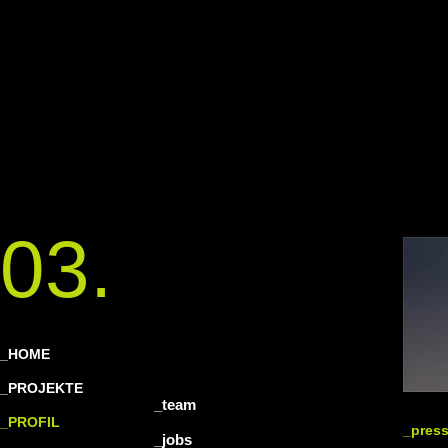
03.
_HOME
_PROJEKTE
_team
_PROFIL
_pres
_jobs