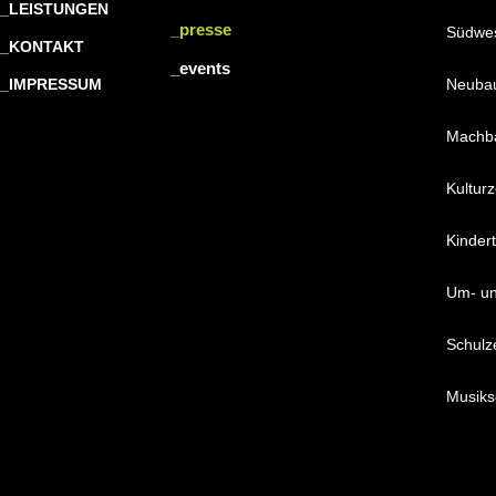
_LEISTUNGEN
_presse
Südwes
_KONTAKT
_events
_IMPRESSUM
Neubau
Machba
Kultur
Kinder
Um- un
Schulz
Musiks